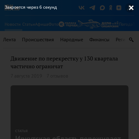
Закроется через
6
секунд
Новости
Статьи
Афиша
Фото
Погода
Ту
Лента
Происшествия
Народные
Финансы
Регионы
Движение по перекрестку у 130 квартала
частично ограничат
7 августа 2019
7 отзывов
СТАТЬЯ
Иркутская область переживает