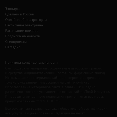
Экокарта
Сделано в России
Онлайн-табло аэропорта
Расписание электричек
Расписание поездов
Подписка на новости
Спецпроекты
Наглядно
Политика конфиденциальности
Сайт содержит материалы, охраняемые авторским правом,
и средства индивидуализации (логотипы, фирменные знаки).
Использование материалов сайта в интернете разрешено
только с указанием гиперссылки на сайт www.irk.ru.
Использование материалов сайта в печати, ТВ и радио
разрешено только с указанием названия сайта «Твой Иркутск».
К нарушителям данного положения применяются все меры,
предусмотренные ст. 1301 ГК РФ.
Все рекламные товары подлежат обязательной сертификации,
все услуги - лицензированию. Редакция не несет