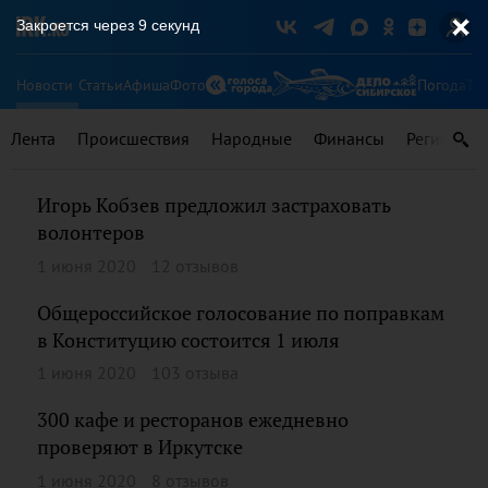
Закроется через
8
секунд
Новости
Статьи
Афиша
Фото
Погода
Ту
Лента
Происшествия
Народные
Финансы
Регионы
Игорь Кобзев предложил застраховать
волонтеров
1 июня 2020
12 отзывов
Общероссийское голосование по поправкам
в Конституцию состоится 1 июля
1 июня 2020
103 отзыва
300 кафе и ресторанов ежедневно
проверяют в Иркутске
1 июня 2020
8 отзывов