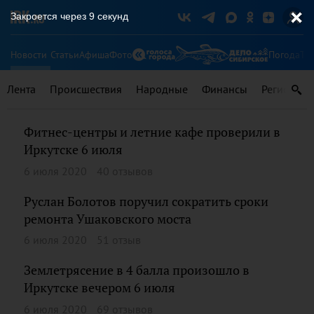
Закроется через
8
секунд
Новости
Статьи
Афиша
Фото
Погода
Ту
Лента
Происшествия
Народные
Финансы
Регионы
Фитнес-центры и летние кафе проверили в
Иркутске 6 июля
6 июля 2020
40 отзывов
Руслан Болотов поручил сократить сроки
ремонта Ушаковского моста
6 июля 2020
51 отзыв
Землетрясение в 4 балла произошло в
Иркутске вечером 6 июля
6 июля 2020
69 отзывов