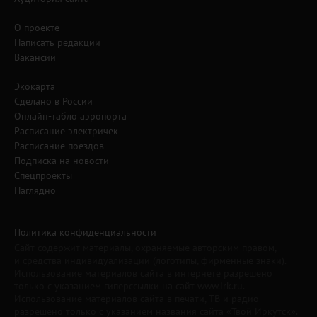
О проекте
Написать редакции
Вакансии
Экокарта
Сделано в России
Онлайн-табло аэропорта
Расписание электричек
Расписание поездов
Подписка на новости
Спецпроекты
Наглядно
Политика конфиденциальности
Сайт содержит материалы, охраняемые авторским правом,
и средства индивидуализации (логотипы, фирменные знаки).
Использование материалов сайта в интернете разрешено
только с указанием гиперссылки на сайт www.irk.ru.
Использование материалов сайта в печати, ТВ и радио
разрешено только с указанием названия сайта «Твой Иркутск».