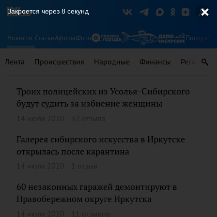
Закроется через
8
секунд
Новости
Статьи
Афиша
Фото
Погода
Ту
Лента
Происшествия
Народные
Финансы
Регионы
Троих полицейских из Усолья-Сибирского
будут судить за избиение женщины
14 июля 2020
32 отзыва
Галерея сибирского искусства в Иркутске
открылась после карантина
14 июля 2020
1 отзыв
60 незаконных гаражей демонтируют в
Правобережном округе Иркутска
14 июля 2020
11 отзывов