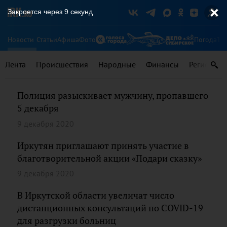
Закроется через
8
секунд
Новости
Статьи
Афиша
Фото
Погода
Ту
Лента
Происшествия
Народные
Финансы
Регионы
Полиция разыскивает мужчину, пропавшего
5 декабря
9 декабря 2020
Иркутян приглашают принять участие в
благотворительной акции «Подари сказку»
9 декабря 2020
В Иркутской области увеличат число
дистанционных консультаций по COVID-19
для разгрузки больниц