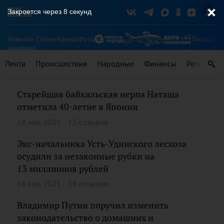
Закроется через
8
секунд
Новости
Статьи
Афиша
Фото
Погода
Ту
Лента
Происшествия
Народные
Финансы
Регионы
Старейшая байкальская нерпа Наташа
отметила 40-летие в Японии
18 мая 2021
15 отзывов
Экс-начальника Усть-Удинского лесхоза
осудили за незаконные рубки на
13 миллионов рублей
18 мая 2021
18 отзывов
Владимир Путин поручил изменить
законодательство о домашних и