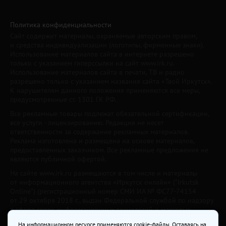
Политика конфиденциальности
Сайт содержит материалы, охраняемые авторским правом,
и средства индивидуализации (логотипы, фирменные знаки).
Использование материалов сайта в интернете разрешено
только с указанием гиперссылки на сайт www.irk.ru.
Использование материалов сайта в печати, ТВ и радио
разрешено только с указанием названия сайта «Твой Иркутск».
К нарушителям данного положения применяются все меры,
предусмотренные ст. 1301 ГК РФ.
Все рекламные товары подлежат обязательной сертификации,
все услуги - лицензированию. Редакция не несет
ответственности за содержание рекламных материалов.
Реклама изготовлена и размещена на основе материалов,
предоставленных заказчиком. Все рекламные предложения не
являются публичной офертой.
На сайте www.irk.ru размещаются в том числе и материалы
от информационного агентства «Иркутск онлайн» ("Irkutsk
Online") (регистрационный номер СМИ ИА № ФС77-74154
от 29 октября 2018 г., выдан Федеральной службой по надзору
в сфере связи, информационных технологий и массовых
коммуникаций) с соответствующей пометкой. Учредитель —
На информационном ресурсе применяются cookie-файлы. Оставаясь на