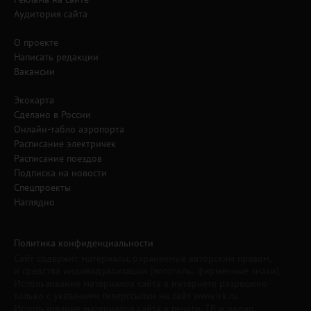
Аудитория сайта
О проекте
Написать редакции
Вакансии
Экокарта
Сделано в России
Онлайн-табло аэропорта
Расписание электричек
Расписание поездов
Подписка на новости
Спецпроекты
Наглядно
Политика конфиденциальности
Сайт содержит материалы, охраняемые авторским правом,
и средства индивидуализации (логотипы, фирменные знаки).
Использование материалов сайта в интернете разрешено
только с указанием гиперссылки на сайт www.irk.ru.
Использование материалов сайта в печати, ТВ и радио