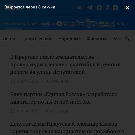
Закроется через
8
секунд
Новости
Статьи
Афиша
Фото
Погода
Ту
Лента
Происшествия
Народные
Финансы
Регионы
В Иркутске после вмешательства
прокуратуры сделали гарантийный ремонт
дороги на улице Депутатской
12 июля 2021
20 отзывов
Член партии «Единая Россия» разработала
навигатор по льготной ипотеке
12 июля 2021
40 отзывов
Депутат думы Иркутска Александр Квасов
зарегистрирован кандидатом на довыборы в