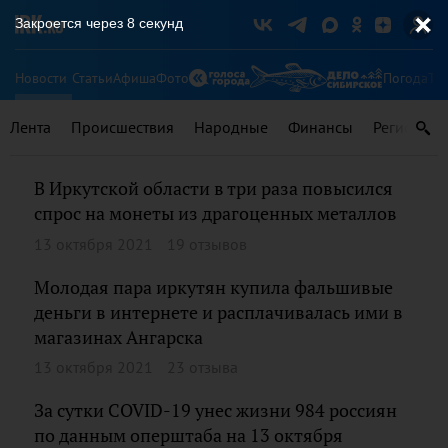
Закроется через
8
секунд
Новости
Статьи
Афиша
Фото
Погода
Ту
Лента
Происшествия
Народные
Финансы
Регионы
В Иркутской области в три раза повысился
спрос на монеты из драгоценных металлов
13 октября 2021
19 отзывов
Молодая пара иркутян купила фальшивые
деньги в интернете и расплачивалась ими в
магазинах Ангарска
13 октября 2021
23 отзыва
За сутки COVID-19 унес жизни 984 россиян
по данным оперштаба на 13 октября