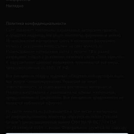
Наглядно
Политика конфиденциальности
Сайт содержит материалы, охраняемые авторским правом,
и средства индивидуализации (логотипы, фирменные знаки).
Использование материалов сайта в интернете разрешено
только с указанием гиперссылки на сайт www.irk.ru.
Использование материалов сайта в печати, ТВ и радио
разрешено только с указанием названия сайта «Твой Иркутск».
К нарушителям данного положения применяются все меры,
предусмотренные ст. 1301 ГК РФ.
Все рекламные товары подлежат обязательной сертификации,
все услуги - лицензированию. Редакция не несет
ответственности за содержание рекламных материалов.
Реклама изготовлена и размещена на основе материалов,
предоставленных заказчиком. Все рекламные предложения не
являются публичной офертой.
На сайте www.irk.ru размещаются в том числе и материалы
от информационного агентства «Иркутск онлайн» ("Irkutsk
Online") (регистрационный номер СМИ ИА № ФС77-74154
от 29 октября 2018 г., выдан Федеральной службой по надзору
в сфере связи, информационных технологий и массовых