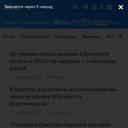
Закроется через
9
секунд
Новости
Статьи
Афиша
Фото
Погода
Ту
Лента
Происшествия
Народные
Финансы
Регионы
На тушение лесных пожаров в Иркутской
области в 2022 году направят 1,5 миллиарда
рублей
14 января 2022
29 отзывов
В Иркутске для согласия на благоустройство
могил ветеранов ВОВ ищут их
родственников
14 января 2022
15 отзывов
19 января в Иркутске откроется выставка