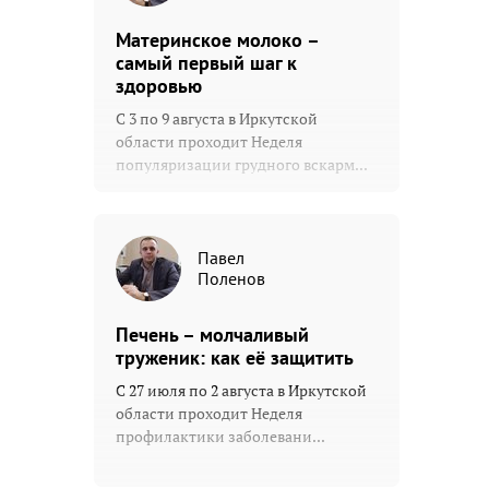
Материнское молоко –
самый первый шаг к
здоровью
С 3 по 9 августа в Иркутской
области проходит Неделя
популяризации грудного вскарм...
Павел
Поленов
Печень – молчаливый
труженик: как её защитить
С 27 июля по 2 августа в Иркутской
области проходит Неделя
профилактики заболевани...