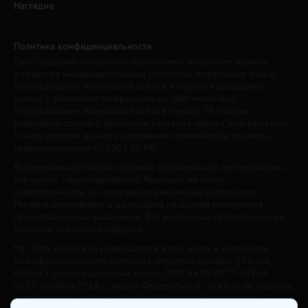
Наглядно
Политика конфиденциальности
Сайт содержит материалы, охраняемые авторским правом,
и средства индивидуализации (логотипы, фирменные знаки).
Использование материалов сайта в интернете разрешено
только с указанием гиперссылки на сайт www.irk.ru.
Использование материалов сайта в печати, ТВ и радио
разрешено только с указанием названия сайта «Твой Иркутск».
К нарушителям данного положения применяются все меры,
предусмотренные ст. 1301 ГК РФ.
Все рекламные товары подлежат обязательной сертификации,
все услуги - лицензированию. Редакция не несет
ответственности за содержание рекламных материалов.
Реклама изготовлена и размещена на основе материалов,
предоставленных заказчиком. Все рекламные предложения не
являются публичной офертой.
На сайте www.irk.ru размещаются в том числе и материалы
от информационного агентства «Иркутск онлайн» ("Irkutsk
Online") (регистрационный номер СМИ ИА № ФС77-74154
от 29 октября 2018 г., выдан Федеральной службой по надзору
в сфере связи, информационных технологий и массовых