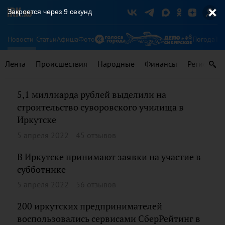
Закроется через
8
секунд
Новости
Статьи
Афиша
Фото
Погода
Ту
Лента
Происшествия
Народные
Финансы
Регионы
5,1 миллиарда рублей выделили на
строительство суворовского училища в
Иркутске
5 апреля 2022
45 отзывов
В Иркутске принимают заявки на участие в
субботнике
5 апреля 2022
56 отзывов
200 иркутских предпринимателей
воспользовались сервисами СберРейтинг в