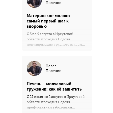
Поленов
Материнское молоко –
самый первый шаг к
здоровью
С 3 по 9 августа в Иркутской
области проходит Неделя
популяризации грудного вскарм...
Павел
Поленов
Печень – молчаливый
труженик: как её защитить
С 27 июля по 2 августа в Иркутской
области проходит Неделя
профилактики заболевани...