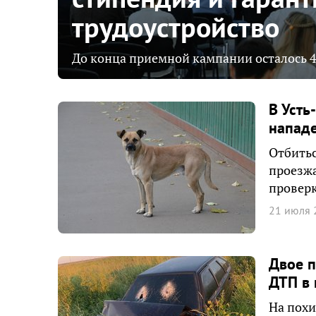
трудоустройство
До конца приемной кампании осталось 4
В Усть
нападе
Отбитьс
проезж
проверк
21 июля 
Двое п
ДТП в 
На похи