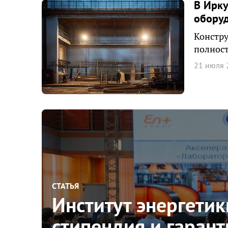
В Ирку
обору
Констру
полност
21 июля 
СТАТЬЯ
Институт энергети
стипендия и гаран