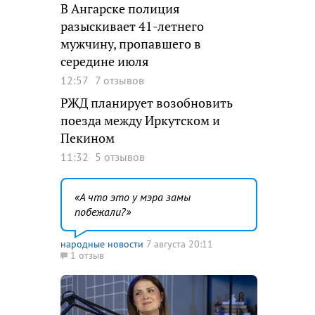
В Ангарске полиция
разыскивает 41-летнего
мужчину, пропавшего в
середине июля
12:57
7 отзывов
РЖД планирует возобновить
поезда между Иркутском и
Пекином
11:32
5 отзывов
А что это у мэра замы
побежали?
народные новости
7 августа 20:11
1 отзыв