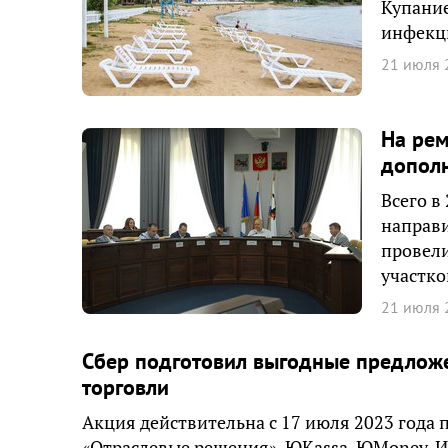
Купание
инфекц
21 июля 
На рем
дополн
Всего в
направи
провели
участко
21 июля 
Сбер подготовил выгодные предложе
торговли
Акция действительна с 17 июля 2023 года 
«Отраслевые решения», ЮKassa, ЮMoney, ИТу