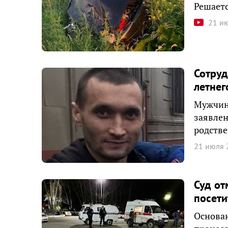
Решаетс
21 и
Сотруд
летнег
Мужчина
заявлен
родстве
21 июля 
Суд от
посети
Основан