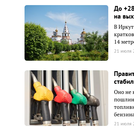
До +28
на вы
В Иркут
кратков
14 метр
21 июля 
Правит
стабил
Оно не 
пошлина
топливн
бензина
21 июля 