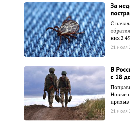
За нед
постра
С начал
обратил
них 2 4
21 июля 
В Росс
с 18 д
Поправк
Новые н
призыв 
21 июля 