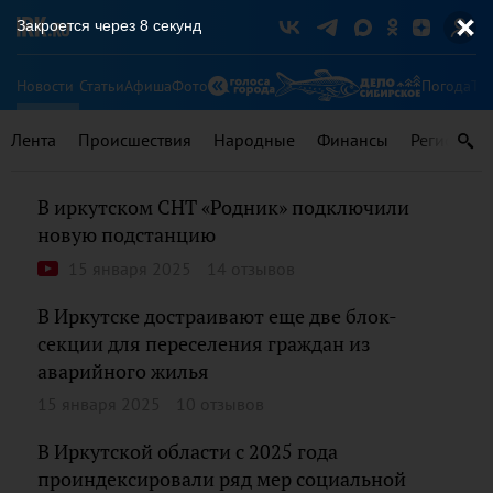
Закроется через
8
секунд
Новости
Статьи
Афиша
Фото
Погода
Ту
Лента
Происшествия
Народные
Финансы
Регионы
В иркутском СНТ «Родник» подключили
новую подстанцию
15 января 2025
14 отзывов
В Иркутске достраивают еще две блок-
секции для переселения граждан из
аварийного жилья
15 января 2025
10 отзывов
В Иркутской области с 2025 года
проиндексировали ряд мер социальной