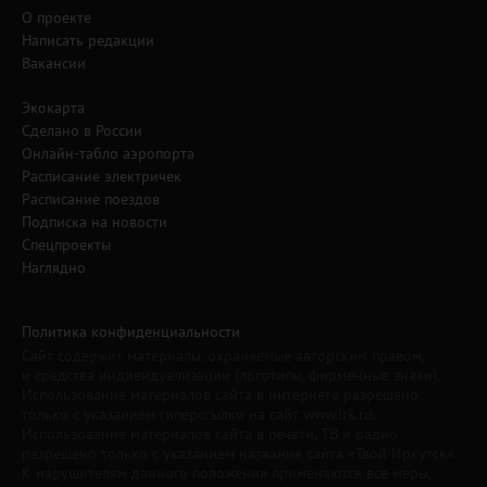
О проекте
Написать редакции
Вакансии
Экокарта
Сделано в России
Онлайн-табло аэропорта
Расписание электричек
Расписание поездов
Подписка на новости
Спецпроекты
Наглядно
Политика конфиденциальности
Сайт содержит материалы, охраняемые авторским правом,
и средства индивидуализации (логотипы, фирменные знаки).
Использование материалов сайта в интернете разрешено
только с указанием гиперссылки на сайт www.irk.ru.
Использование материалов сайта в печати, ТВ и радио
разрешено только с указанием названия сайта «Твой Иркутск».
К нарушителям данного положения применяются все меры,