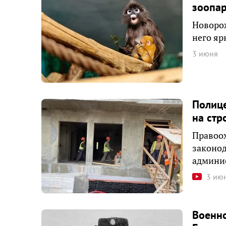
зоопа
Новорож
него яр
3 июня
Полиц
на стр
Правоо
законод
админи
3 ию
Военно