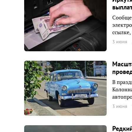
выпла
Сообщен
электро
ссылке,
3 июня
Масшт
провед
В празд
Колонна
автопро
3 июня
Редкий