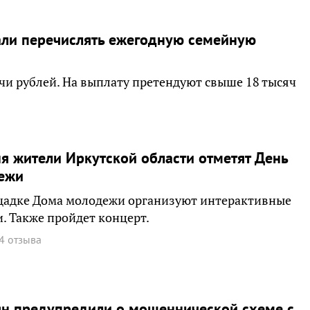
али перечислять ежегодную семейную
чи рублей. На выплату претендуют свыше 18 тысяч
я жители Иркутской области отметят День
ежи
щадке Дома молодежи организуют интерактивные
. Также пройдет концерт.
4 отзыва
ян предупредили о мошеннической схеме с