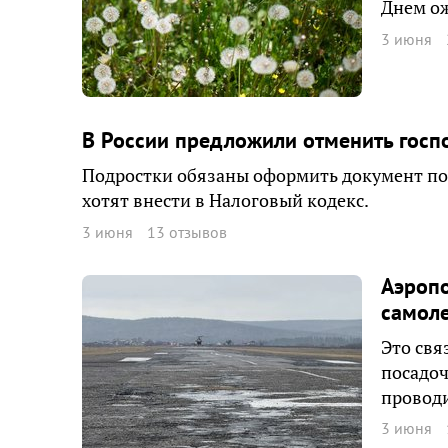
Днем ож
3 июня
В России предложили отменить госп
Подростки обязаны оформить документ пос
хотят внести в Налоговый кодекс.
3 июня
13 отзывов
Аэропо
самол
Это свя
посадоч
проводи
3 июня