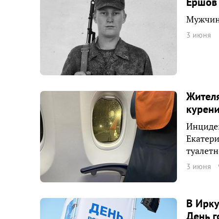
Ершов 
Мужчине
3 июня
Жителя
курени
Инциден
Екатери
туалетн
3 июня
В Ирку
День г