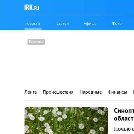
Новости
Статьи
Афиша
Фото
Лента
Происшествия
Народные
Финансы
Синопт
област
Ночью с