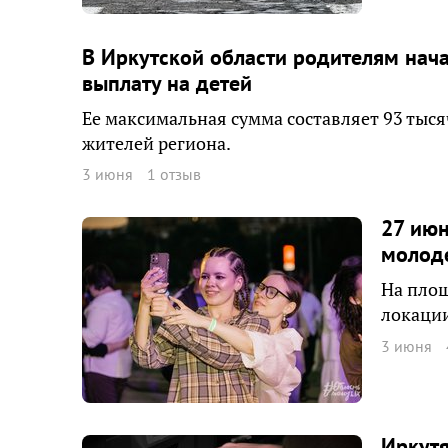
В Иркутской области родителям нач
выплату на детей
Ее максимальная сумма составляет 93 тыся
жителей региона.
3 июня
1 отзыв
27 июн
молод
На пло
локации
3 июня
Иркут