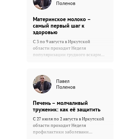
Поленов
Материнское молоко –
самый первый шаг к
здоровью
С 3 по 9 августа в Иркутской
области проходит Неделя
популяризации грудного вскарм...
Павел
Поленов
Печень – молчаливый
труженик: как её защитить
С 27 июля по 2 августа в Иркутской
области проходит Неделя
профилактики заболевани...