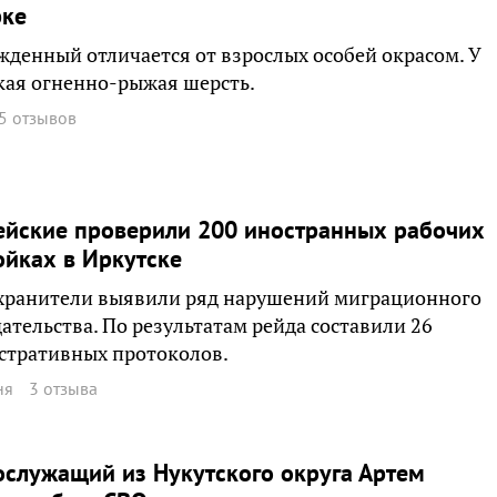
рке
денный отличается от взрослых особей окрасом. У
кая огненно-рыжая шерсть.
5 отзывов
ейские проверили 200 иностранных рабочих
ойках в Иркутске
хранители выявили ряд нарушений миграционного
ательства. По результатам рейда составили 26
стративных протоколов.
ня
3 отзыва
служащий из Нукутского округа Артем