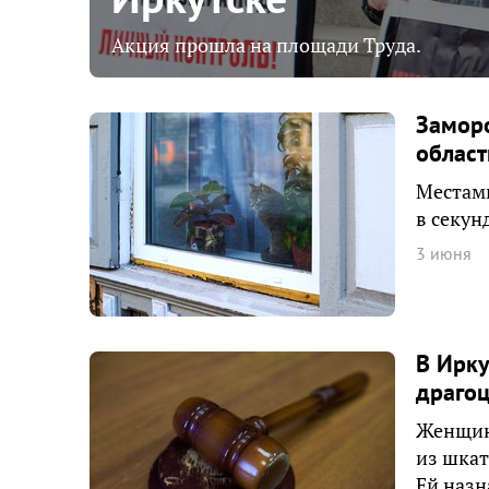
Акция прошла на площади Труда.
Замор
област
Местами
в секун
3 июня
В Ирку
драгоц
Женщин
из шкат
Ей назн