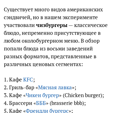
Существует много видов американских
сэндвичей, но в нашем эксперименте
участвовали
чизбургеры
— классическое
блюдо, непременно присутствующее в
любом околобургерном меню. В обзор
попали блюда из восьми заведений
разных форматов, представленные в
различных ценовых сегментах:
1. Кафе
KFC
;
2. Гриль-бар «
Мясная лавка
»;
3. Кафе «
Чикен бургер
» (Chicken burger);
4. Брассери «
БББ
» (brasserie bbb);
5. Кафе «
Френдли бургерс
»;