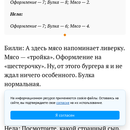
Оформление — 7; Булка — 8; Мясо — 2.
Нела:
Оформление — 7; Булка — 6; Мясо — 4.
Билли: А здесь мясо напоминает ливерку.
Мясо — «тройка». Оформление на
«шестерочку». Ну, от этого бургера я и не
ждал ничего особенного. Булка
нормальная.
На информационном ресурсе применяются cookie-файлы. Оставаясь на
Рей: Мясо напомнило № 2 и 5. Второй раз
сайте, вы подтверждаете свое
согласие
на их использование.
я этот бургер есть не буду точно.
Я согласен
Нела: Посмотрите, какой странный сыр.