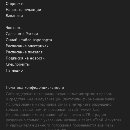
О проекте
Написать редакции
Вакансии
Экокарта
Сделано в России
Онлайн-табло аэропорта
Расписание электричек
Расписание поездов
Подписка на новости
Спецпроекты
Наглядно
Политика конфиденциальности
Сайт содержит материалы, охраняемые авторским правом,
и средства индивидуализации (логотипы, фирменные знаки).
Использование материалов сайта в интернете разрешено
только с указанием гиперссылки на сайт www.irk.ru.
Использование материалов сайта в печати, ТВ и радио
разрешено только с указанием названия сайта «Твой Иркутск».
К нарушителям данного положения применяются все меры,