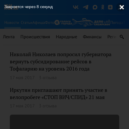
Закроется через
8
секунд
Новости
Статьи
Афиша
Фото
Погода
Ту
Лента
Происшествия
Народные
Финансы
Регионы
Николай Николаев попросил губернатора
вернуть субсидирование рейсов в
Тофаларию на уровень 2016 года
17 мая 2017
3 отзыва
Иркутян приглашают принять участие в
велопробеге «СТОП ВИЧ/СПИД» 21 мая
17 мая 2017
3 отзыва