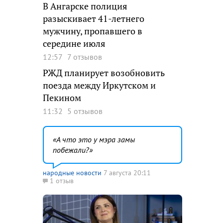
В Ангарске полиция
разыскивает 41-летнего
мужчину, пропавшего в
середине июля
12:57
7 отзывов
РЖД планирует возобновить
поезда между Иркутском и
Пекином
11:32
5 отзывов
А что это у мэра замы
побежали?
народные новости
7 августа 20:11
1 отзыв