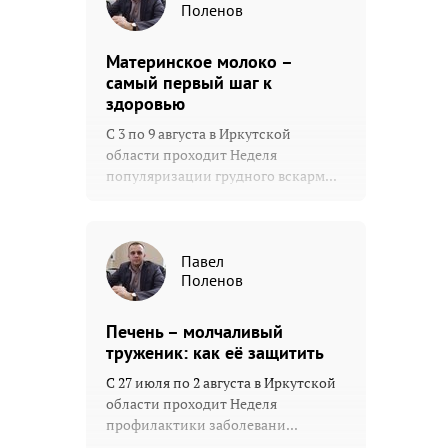
Поленов
Материнское молоко –
самый первый шаг к
здоровью
С 3 по 9 августа в Иркутской
области проходит Неделя
популяризации грудного вскарм...
Павел
Поленов
Печень – молчаливый
труженик: как её защитить
С 27 июля по 2 августа в Иркутской
области проходит Неделя
профилактики заболевани...