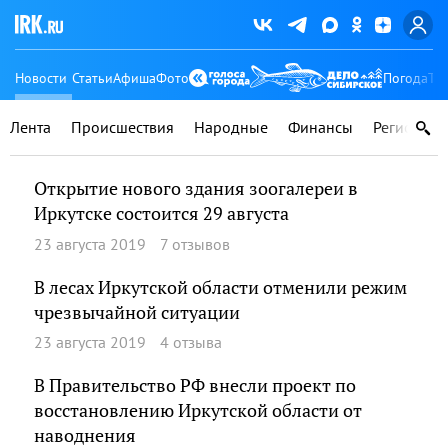
Новости
Статьи
Афиша
Фото
Погода
Ту
Лента
Происшествия
Народные
Финансы
Регионы
Открытие нового здания зоогалереи в
Иркутске состоится 29 августа
23 августа 2019
7 отзывов
В лесах Иркутской области отменили режим
чрезвычайной ситуации
23 августа 2019
4 отзыва
В Правительство РФ внесли проект по
восстановлению Иркутской области от
наводнения