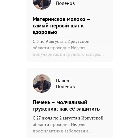
Поленов
Материнское молоко –
самый первый шаг к
здоровью
С 3 по 9 августа в Иркутской
области проходит Неделя
популяризации грудного вскарм...
Павел
Поленов
Печень – молчаливый
труженик: как её защитить
С 27 июля по 2 августа в Иркутской
области проходит Неделя
профилактики заболевани...