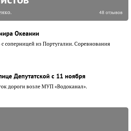
енко.
48 отзывов
рнира Океании
ь с соперницей из Португалии. Соревнования
лице Депутатской с 11 ноября
ток дороги возле МУП «Водоканал».