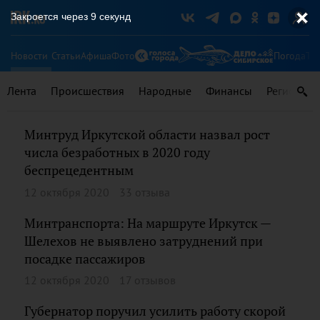
Закроется через
9
секунд
Новости
Статьи
Афиша
Фото
Погода
Ту
Лента
Происшествия
Народные
Финансы
Регионы
Минтруд Иркутской области назвал рост
числа безработных в 2020 году
беспрецедентным
12 октября 2020
33 отзыва
Минтранспорта: На маршруте Иркутск —
Шелехов не выявлено затруднений при
посадке пассажиров
12 октября 2020
17 отзывов
Губернатор поручил усилить работу скорой