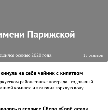
 имени Парижской
ршился осенью 2020 года.
15 отзывов
кинула на себя чайник с кипятком
Иркутском районе также пострадал годовалый
ванной комнате и включил горячую воду.
валось в сервисе Сбера «Своё дело»