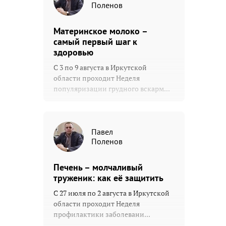
Поленов
Материнское молоко –
самый первый шаг к
здоровью
С 3 по 9 августа в Иркутской
области проходит Неделя
популяризации грудного вскарм...
Павел
Поленов
Печень – молчаливый
труженик: как её защитить
С 27 июля по 2 августа в Иркутской
области проходит Неделя
профилактики заболевани...