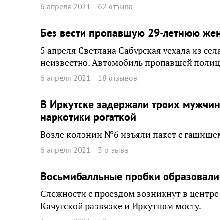
6 апреля 2021
62 отзыва
Без вести пропавшую 29-летнюю же
5 апреля Светлана Сабурская уехала из се
неизвестно. Автомобиль пропавшей полиц
6 апреля 2021
18 отзывов
В Иркутске задержали троих мужчи
наркотики рогаткой
Возле колонии №6 изъяли пакет с гашишем
6 апреля 2021
3 отзыва
Восьмибалльные пробки образовалис
Сложности с проездом возникнут в центре
Качугской развязке и Иркутном мосту.