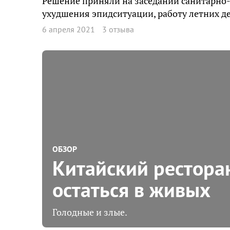
Решение приняли на заседании санитарно
ухудшения эпидситуации, работу летних д
6 апреля 2021
3 отзыва
ОБЗОР
Китайский ресторан
остаться в живых
Голодные и злые.