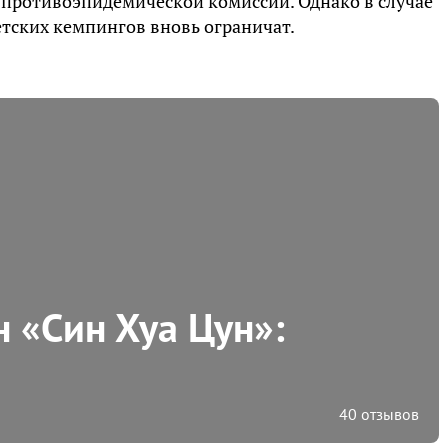
-противоэпидемической комиссии. Однако в случае
етских кемпингов вновь ограничат.
 «Син Хуа Цун»:
40 отзывов