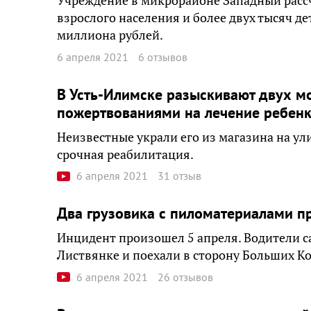
Учреждение в микрорайоне Западный рассч
взрослого населения и более двух тысяч д
миллиона рублей.
6 апреля 2021
6 отзывов
В Усть-Илимске разыскивают двух м
пожертвованиями на лечение ребен
Неизвестные украли его из магазина на ул
срочная реабилитация.
6 апреля 2021
31 отзыв
Два грузовика с пиломатериалами п
Инцидент произошел 5 апреля. Водители с
Листвянке и поехали в сторону Больших Ко
6 апреля 2021
26 отзывов