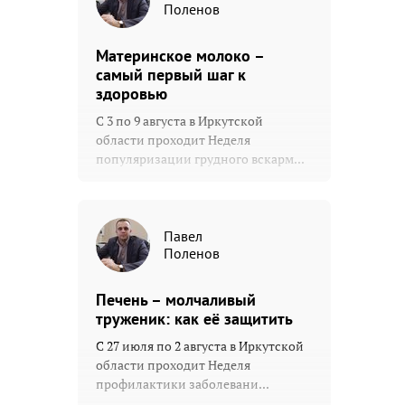
Поленов
Материнское молоко –
самый первый шаг к
здоровью
С 3 по 9 августа в Иркутской
области проходит Неделя
популяризации грудного вскарм...
Павел
Поленов
Печень – молчаливый
труженик: как её защитить
С 27 июля по 2 августа в Иркутской
области проходит Неделя
профилактики заболевани...