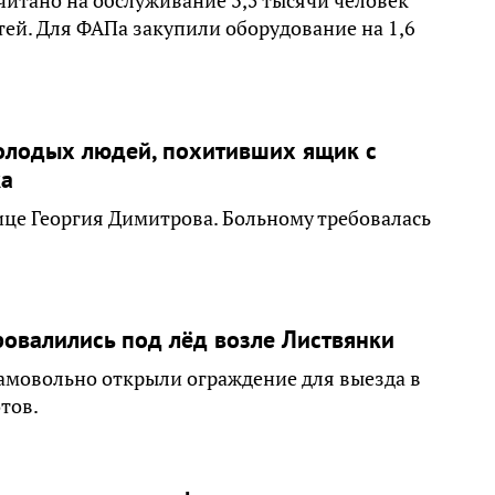
итано на обслуживание 3,5 тысячи человек
етей. Для ФАПа закупили оборудование на 1,6
олодых людей, похитивших ящик с
ка
ице Георгия Димитрова. Больному требовалась
ровалились под лёд возле Листвянки
амовольно открыли ограждение для выезда в
тов.