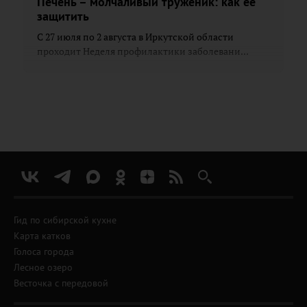
Печень – молчаливый труженик: как её
защитить
С 27 июля по 2 августа в Иркутской области
проходит Неделя профилактики заболевани...
Гид по сибирской кухне
Карта катков
Голоса города
Лесное озеро
Весточка с передовой