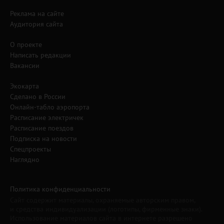
Реклама на сайте
Аудитория сайта
О проекте
Написать редакции
Вакансии
Экокарта
Сделано в России
Онлайн-табло аэропорта
Расписание электричек
Расписание поездов
Подписка на новости
Спецпроекты
Наглядно
Политика конфиденциальности
Сайт содержит материалы, охраняемые авторским правом,
и средства индивидуализации (логотипы, фирменные знаки).
Использование материалов сайта в интернете разрешено