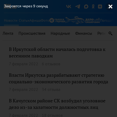
Закроется через
9
секунд
Новости
Статьи
Афиша
Фото
Погода
Ту
Лента
Происшествия
Народные
Финансы
Регионы
В Иркутской области началась подготовка к
весенним паводкам
7 февраля 2022
6 отзывов
Власти Иркутска разрабатывают стратегию
социально-экономического развития города
7 февраля 2022
34 отзыва
В Качугском районе СК возбудил уголовное
дело из-за халатности должностных лиц
7 февраля 2022
18 отзывов