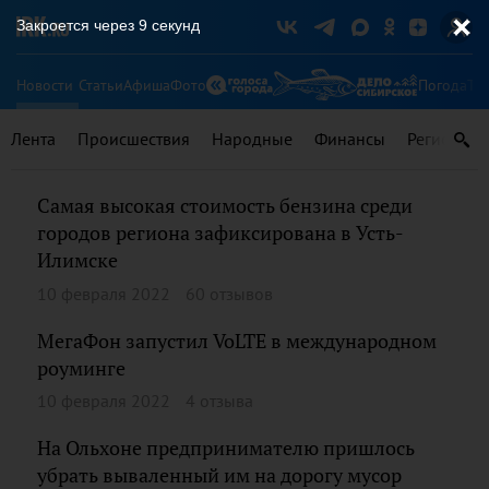
Закроется через
9
секунд
Новости
Статьи
Афиша
Фото
Погода
Ту
Лента
Происшествия
Народные
Финансы
Регионы
Самая высокая стоимость бензина среди
городов региона зафиксирована в Усть-
Илимске
10 февраля 2022
60 отзывов
МегаФон запустил VoLTE в международном
роуминге
10 февраля 2022
4 отзыва
На Ольхоне предпринимателю пришлось
убрать вываленный им на дорогу мусор