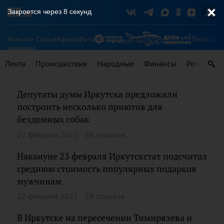
Закроется через
7
секунд
Новости
Статьи
Афиша
Фото
Погода
Ту
Лента
Происшествия
Народные
Финансы
Регионы
Депутаты думы Иркутска предложили
построить несколько приютов для
бездомных собак
22 февраля 2022
68 отзывов
Накануне 23 февраля Иркутскстат подсчитал
среднюю стоимость популярных подарков
мужчинам
22 февраля 2022
58 отзывов
В Иркутске на пересечении Тимирязева и