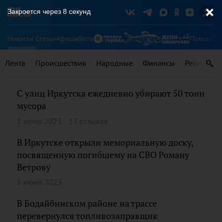
Закроется через
7
секунд
Новости
Статьи
Афиша
Фото
Погода
Ту
Лента
Происшествия
Народные
Финансы
Регионы
С улиц Иркутска ежедневно убирают 50 тонн
мусора
2 июня 2023
17 отзывов
В Иркутске открыли мемориальную доску,
посвященную погибшему на СВО Роману
Ветрову
2 июня 2023
В Бодайбинском районе на трассе
перевернулся топливозаправщик