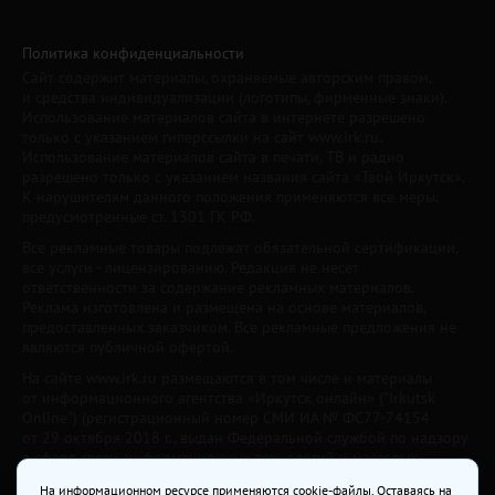
Политика конфиденциальности
Сайт содержит материалы, охраняемые авторским правом,
и средства индивидуализации (логотипы, фирменные знаки).
Использование материалов сайта в интернете разрешено
только с указанием гиперссылки на сайт www.irk.ru.
Использование материалов сайта в печати, ТВ и радио
разрешено только с указанием названия сайта «Твой Иркутск».
К нарушителям данного положения применяются все меры,
предусмотренные ст. 1301 ГК РФ.
Все рекламные товары подлежат обязательной сертификации,
все услуги - лицензированию. Редакция не несет
ответственности за содержание рекламных материалов.
Реклама изготовлена и размещена на основе материалов,
предоставленных заказчиком. Все рекламные предложения не
являются публичной офертой.
На сайте www.irk.ru размещаются в том числе и материалы
от информационного агентства «Иркутск онлайн» ("Irkutsk
Online") (регистрационный номер СМИ ИА № ФС77-74154
от 29 октября 2018 г., выдан Федеральной службой по надзору
в сфере связи, информационных технологий и массовых
коммуникаций) с соответствующей пометкой. Учредитель —
На информационном ресурсе применяются cookie-файлы. Оставаясь на