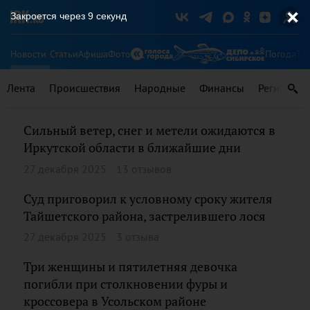
Закроется через
9
секунд
Новости
Статьи
Афиша
Фото
Погода
Ту
Лента
Происшествия
Народные
Финансы
Регионы
Сильный ветер, снег и метели ожидаются в
Иркутской области в ближайшие дни
27 декабря 2025
13 отзывов
Суд приговорил к условному сроку жителя
Тайшетского района, застрелившего лося
27 декабря 2025
3 отзыва
Три женщины и пятилетняя девочка
погибли при столкновении фуры и
кроссовера в Усольском районе