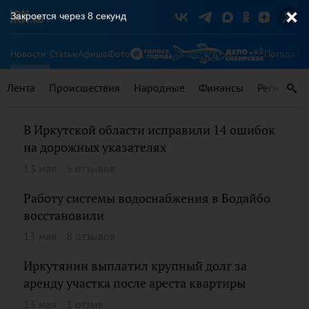
Закроется через
8
секунд
Новости
Статьи
Афиша
Фото
Погода
Ту
Лента
Происшествия
Народные
Финансы
Регионы
В Иркутской области исправили 14 ошибок
на дорожных указателях
13 мая
5 отзывов
Работу системы водоснабжения в Бодайбо
восстановили
13 мая
8 отзывов
Иркутянин выплатил крупный долг за
аренду участка после ареста квартиры
13 мая
1 отзыв