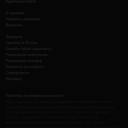
Аудитория сайта
О проекте
Написать редакции
Вакансии
Экокарта
Сделано в России
Онлайн-табло аэропорта
Расписание электричек
Расписание поездов
Подписка на новости
Спецпроекты
Наглядно
Политика конфиденциальности
Сайт содержит материалы, охраняемые авторским правом,
и средства индивидуализации (логотипы, фирменные знаки).
Использование материалов сайта в интернете разрешено
только с указанием гиперссылки на сайт www.irk.ru.
Использование материалов сайта в печати, ТВ и радио
разрешено только с указанием названия сайта «Твой Иркутск».