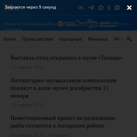
Закроется через
8
секунд
Новости
Статьи
Афиша
Фото
Погода
Ту
Лента
Происшествия
Народные
Финансы
Регионы
Выставка птиц открылась в музее «Тальцы»
13 января 2011
Литературно-музыкальную композицию
покажут в доме-музее декабристов 15
января
13 января 2011
Инвестиционный проект по разведению
рыбы готовится в Ангарском районе
13 января 2011
7 отзывов