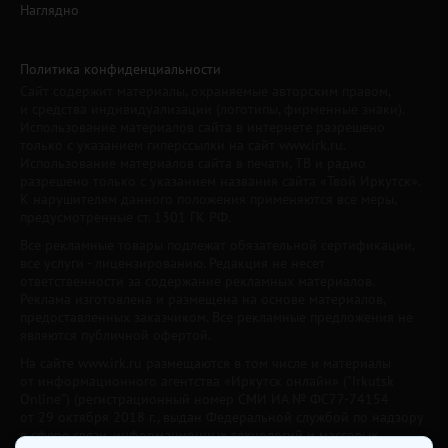
Наглядно
Политика конфиденциальности
Сайт содержит материалы, охраняемые авторским правом,
и средства индивидуализации (логотипы, фирменные знаки).
Использование материалов сайта в интернете разрешено
только с указанием гиперссылки на сайт www.irk.ru.
Использование материалов сайта в печати, ТВ и радио
разрешено только с указанием названия сайта «Твой Иркутск».
К нарушителям данного положения применяются все меры,
предусмотренные ст. 1301 ГК РФ.
Все рекламные товары подлежат обязательной сертификации,
все услуги - лицензированию. Редакция не несет
ответственности за содержание рекламных материалов.
Реклама изготовлена и размещена на основе материалов,
предоставленных заказчиком. Все рекламные предложения не
являются публичной офертой.
На сайте www.irk.ru размещаются в том числе и материалы
от информационного агентства «Иркутск онлайн» ("Irkutsk
Online") (регистрационный номер СМИ ИА № ФС77-74154
от 29 октября 2018 г., выдан Федеральной службой по надзору
в сфере связи, информационных технологий и массовых