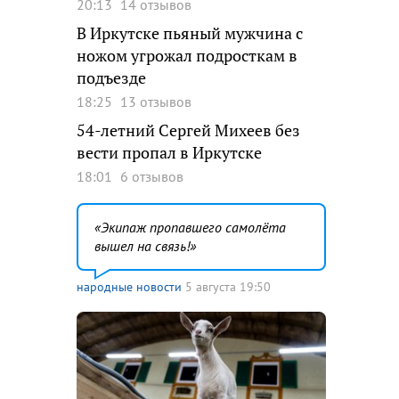
20:13
14 отзывов
В Иркутске пьяный мужчина с
ножом угрожал подросткам в
подъезде
18:25
13 отзывов
54-летний Сергей Михеев без
вести пропал в Иркутске
18:01
6 отзывов
Экипаж пропавшего самолёта
вышел на связь!
народные новости
5 августа 19:50