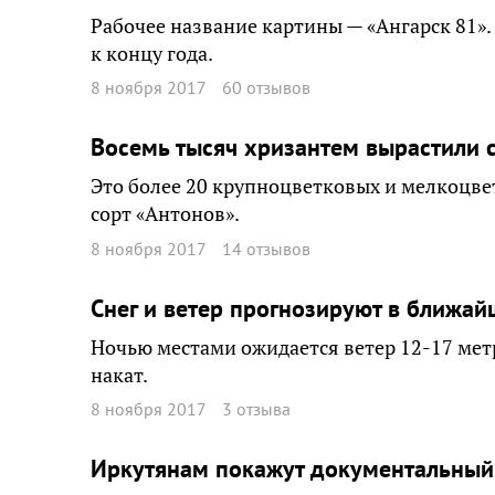
Рабочее название картины — «Ангарск 81».
к концу года.
8 ноября 2017
60 отзывов
Восемь тысяч хризантем вырастили 
Это более 20 крупноцветковых и мелкоцве
сорт «Антонов».
8 ноября 2017
14 отзывов
Снег и ветер прогнозируют в ближай
Ночью местами ожидается ветер 12-17 метр
накат.
8 ноября 2017
3 отзыва
Иркутянам покажут документальный 