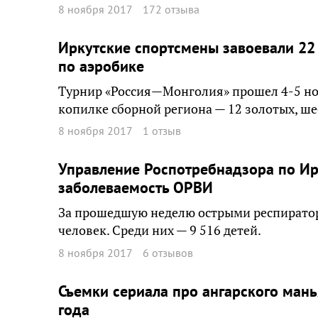
8 ноября 2017
172 отзыва
Иркутские спортсмены завоевали 2
по аэробике
Турнир «Россия—Монголия» прошел 4-5 ноя
копилке сборной региона — 12 золотых, ше
8 ноября 2017
1 отзыв
Управление Роспотребнадзора по Ир
заболеваемость ОРВИ
За прошедшую неделю острыми респирато
человек. Среди них — 9 516 детей.
8 ноября 2017
6 отзывов
Съемки сериала про ангарского мань
года