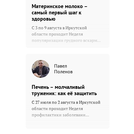
Материнское молоко –
самый первый шаг к
здоровью
С 3 по 9 августа в Иркутской
области проходит Неделя
популяризации грудного вскарм...
Павел
Поленов
Печень – молчаливый
труженик: как её защитить
С 27 июля по 2 августа в Иркутской
области проходит Неделя
профилактики заболевани...