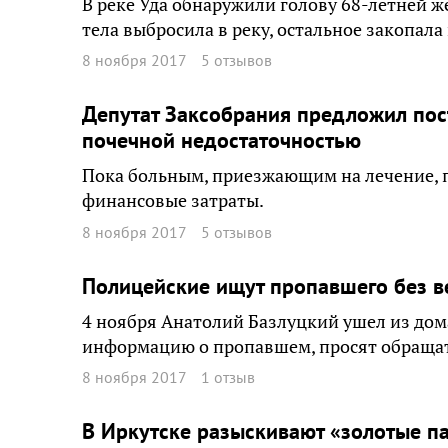
В реке Уда обнаружили голову 68-летней 
тела выбросила в реку, остальное закопала 
8 ноября 2017
5 отзывов
Депутат Заксобрания предложил пос
почечной недостаточностью
Пока больным, приезжающим на лечение, 
финансовые затраты.
8 ноября 2017
5 отзывов
Полицейские ищут пропавшего без в
4 ноября Анатолий Базлуцкий ушел из дом
информацию о пропавшем, просят обращат
8 ноября 2017
1 отзыв
В Иркутске разыскивают «золотые п