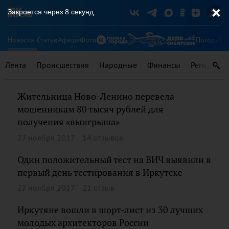
Закроется через
8
секунд
Новости
Статьи
Афиша
Фото
Погода
Ту
Лента
Происшествия
Народные
Финансы
Регионы
Жительница Ново-Ленино перевела
мошенникам 80 тысяч рублей для
получения «выигрыша»
27 ноября 2017
14 отзывов
Один положительный тест на ВИЧ выявили в
первый день тестирования в Иркутске
27 ноября 2017
21 отзыв
Иркутяне вошли в шорт-лист из 30 лучших
молодых архитекторов России