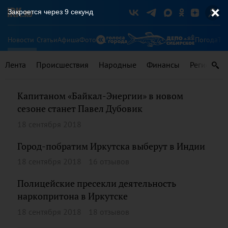
Закроется через
8
секунд
Новости
Статьи
Афиша
Фото
Погода
Ту
Лента
Происшествия
Народные
Финансы
Регионы
Капитаном «Байкал-Энергии» в новом
сезоне станет Павел Дубовик
18 сентября 2018
Город-побратим Иркутска выберут в Индии
18 сентября 2018
16 отзывов
Полицейские пресекли деятельность
наркопритона в Иркутске
18 сентября 2018
18 отзывов