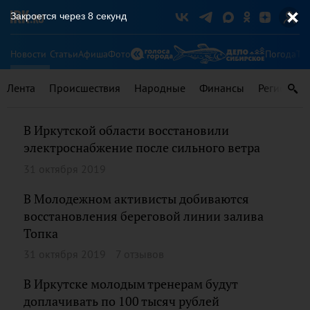
Закроется через
8
секунд
Новости
Статьи
Афиша
Фото
Погода
Ту
Лента
Происшествия
Народные
Финансы
Регионы
В Иркутской области восстановили
электроснабжение после сильного ветра
31 октября 2019
В Молодежном активисты добиваются
восстановления береговой линии залива
Топка
31 октября 2019
7 отзывов
В Иркутске молодым тренерам будут
доплачивать по 100 тысяч рублей