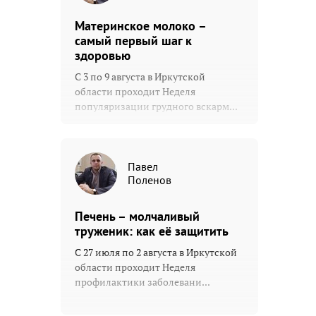
Материнское молоко –
самый первый шаг к
здоровью
С 3 по 9 августа в Иркутской
области проходит Неделя
популяризации грудного вскарм...
Павел
Поленов
Печень – молчаливый
труженик: как её защитить
С 27 июля по 2 августа в Иркутской
области проходит Неделя
профилактики заболевани...