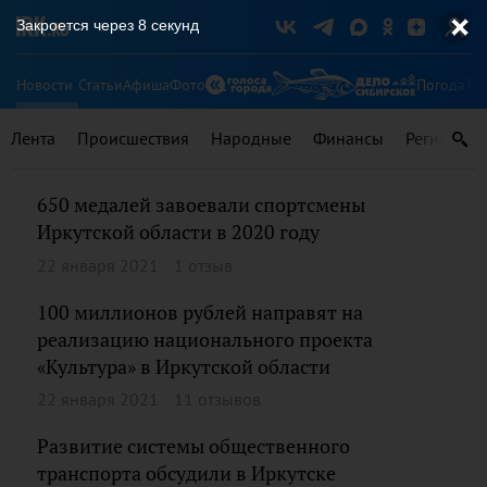
Закроется через
8
секунд
Новости
Статьи
Афиша
Фото
Погода
Ту
Лента
Происшествия
Народные
Финансы
Регионы
650 медалей завоевали спортсмены
Иркутской области в 2020 году
22 января 2021
1 отзыв
100 миллионов рублей направят на
реализацию национального проекта
«Культура» в Иркутской области
22 января 2021
11 отзывов
Развитие системы общественного
транспорта обсудили в Иркутске