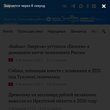
Закроется через
8
секунд
Новости
Статьи
Афиша
Фото
Погода
Ту
Лента
Происшествия
Народные
Финансы
Регионы
«Байкал-Энергия» уступила «Енисею» в
домашнем матче чемпионата России
4 февраля 2021
14 отзывов
Собака, попавшая вместе с хозяевами в ДТП
под Тулуном, скончалась
4 февраля 2021
18 отзывов
Древесину на миллиард рублей незаконно
вывезли из Иркутской области в 2020 году
4 февраля 2021
126 отзывов