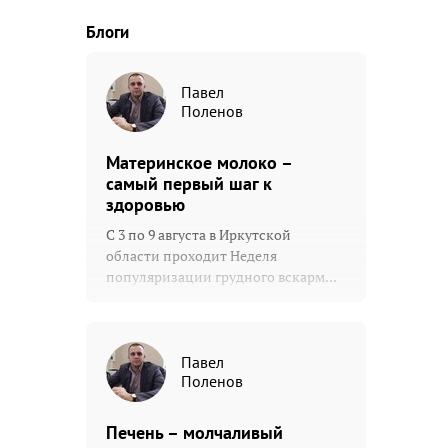
Блоги
Павел
Поленов
Материнское молоко –
самый первый шаг к
здоровью
С 3 по 9 августа в Иркутской
области проходит Неделя
популяризации грудного вскарм...
Павел
Поленов
Печень – молчаливый