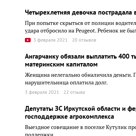
Четырехлетняя девочка пострадала в
При попытке скрыться от полиции водител
удара отбросило на Peugeot. Ребенок не бы
3 февраля 2021
20 отзывов
Ангарчанку обязали выплатить 400 т
материнским капиталом
Женщина нелегально обналичила деньги. П
нарушительница оплатила долг.
3 февраля 2021
22 отзыва
Депутаты ЗС Иркутской области и ф
господдержке агрокомплекса
Выездное совещание в поселке Кутулик пр
поддержки.