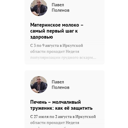
Павел
Поленов
Материнское молоко –
самый первый шаг к
здоровью
С 3 по 9 августа в Иркутской
области проходит Неделя
популяризации грудного вскарм...
Павел
Поленов
Печень – молчаливый
труженик: как её защитить
С 27 июля по 2 августа в Иркутской
области проходит Неделя