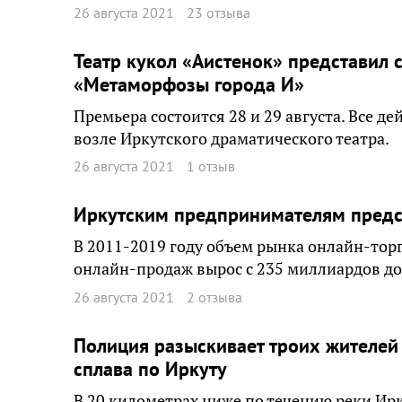
26 августа 2021
23 отзыва
Театр кукол «Аистенок» представил 
«Метаморфозы города И»
Премьера состоится 28 и 29 августа. Все д
возле Иркутского драматического театра.
26 августа 2021
1 отзыв
Иркутским предпринимателям предс
В 2011-2019 году объем рынка онлайн-торг
онлайн-продаж вырос с 235 миллиардов до 
26 августа 2021
2 отзыва
Полиция разыскивает троих жителей
сплава по Иркуту
В 20 километрах ниже по течению реки Ир