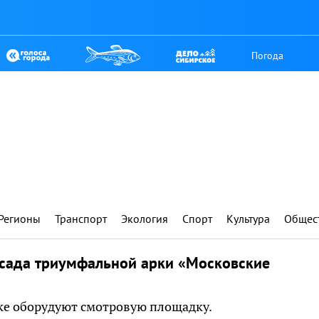
Погода
Регионы
Транспорт
Экология
Спорт
Культура
Общес
асада триумфальной арки «Московские
рке оборудуют смотровую площадку.