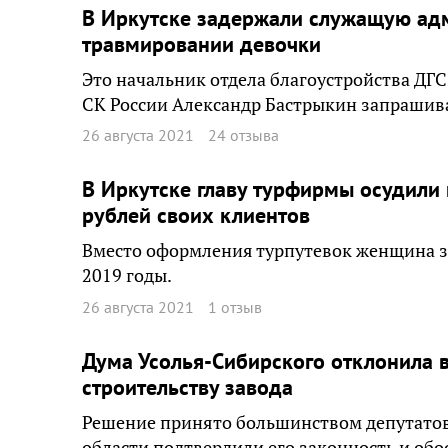
В Иркутске задержали служащую адм
травмировании девочки
Это начальник отдела благоустройства ДГ
СК России Александр Бастрыкин запрашивал
26 августа 2021
24 отзыва
В Иркутске главу турфирмы осудили 
рублей своих клиентов
Вместо оформления турпутевок женщина за
2019 годы.
26 августа 2021
1 отзыв
Дума Усолья-Сибирского отклонила 
строительству завода
Решение принято большинством депутатов
области подтвердили его законность и обо