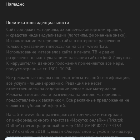
Наглядно
Политика конфиденциальности
Сайт содержит материалы, охраняемые авторским правом,
и средства индивидуализации (логотипы, фирменные знаки).
Использование материалов сайта в интернете разрешено
только с указанием гиперссылки на сайт www.irk.ru.
Использование материалов сайта в печати, ТВ и радио
разрешено только с указанием названия сайта «Твой Иркутск».
К нарушителям данного положения применяются все меры,
предусмотренные ст. 1301 ГК РФ.
Все рекламные товары подлежат обязательной сертификации,
все услуги - лицензированию. Редакция не несет
ответственности за содержание рекламных материалов.
Реклама изготовлена и размещена на основе материалов,
предоставленных заказчиком. Все рекламные предложения не
являются публичной офертой.
На сайте www.irk.ru размещаются в том числе и материалы
от информационного агентства «Иркутск онлайн» ("Irkutsk
Online") (регистрационный номер СМИ ИА № ФС77-74154
от 29 октября 2018 г., выдан Федеральной службой по надзору
в сфере связи, информационных технологий и массовых