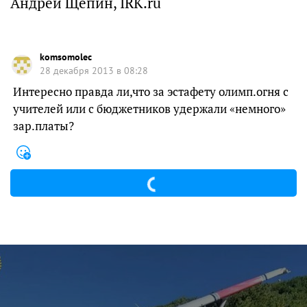
Андрей Щепин, IRK.ru
komsomolec
28 декабря 2013 в 08:28
Интересно правда ли,что за эстафету олимп.огня с
учителей или с бюджетников удержали «немного»
зар.платы?