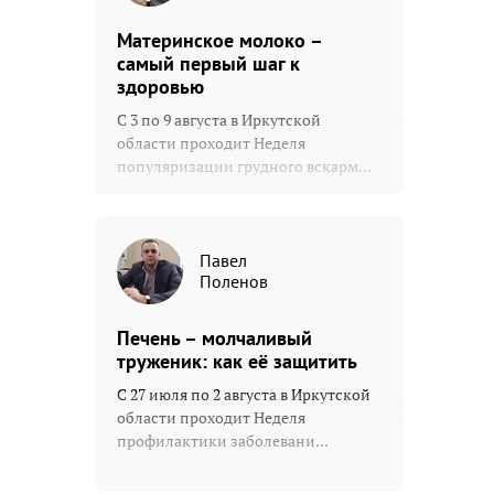
Материнское молоко –
самый первый шаг к
здоровью
С 3 по 9 августа в Иркутской
области проходит Неделя
популяризации грудного вскарм...
Павел
Поленов
Печень – молчаливый
труженик: как её защитить
С 27 июля по 2 августа в Иркутской
области проходит Неделя
профилактики заболевани...