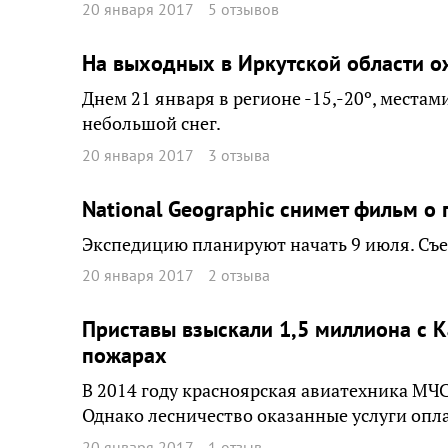
20 января 2017
5 отзывов
На выходных в Иркутской области о
Днем 21 января в регионе -15,-20º, местам
небольшой снег.
20 января 2017
3 отзыва
National Geographic снимет фильм о
Экспедицию планируют начать 9 июля. Съе
20 января 2017
2 отзыва
Приставы взыскали 1,5 миллиона с Ка
пожарах
В 2014 году красноярская авиатехника МЧ
Однако лесничество оказанные услуги опла
20 января 2017
1 отзыв