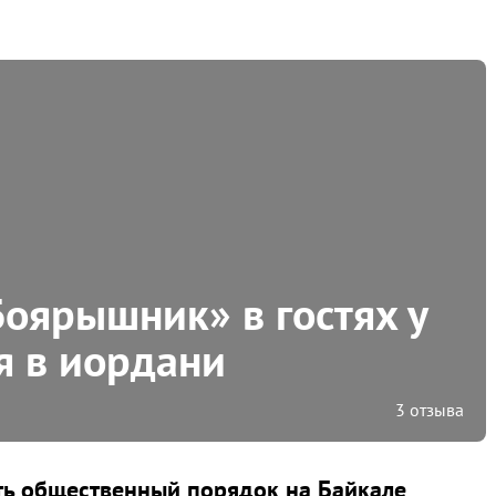
Боярышник» в гостях у
я в иордани
3 отзыва
ть общественный порядок на Байкале