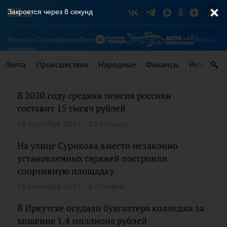
Закроется через
8
секунд
Новости
Статьи
Афиша
Фото
Погода
Ту
Лента
Происшествия
Народные
Финансы
Регионы
В 2020 году средняя пенсия россиян
составит 15 тысяч рублей
16 сентября 2019
29 отзывов
На улице Сурикова вместо незаконно
установленных гаражей построили
спортивную площадку
16 сентября 2019
6 отзывов
В Иркутске осудили бухгалтера колледжа за
хищение 1,4 миллиона рублей