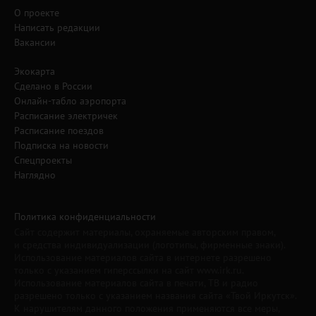
О проекте
Написать редакции
Вакансии
Экокарта
Сделано в России
Онлайн-табло аэропорта
Расписание электричек
Расписание поездов
Подписка на новости
Спецпроекты
Наглядно
Политика конфиденциальности
Сайт содержит материалы, охраняемые авторским правом,
и средства индивидуализации (логотипы, фирменные знаки).
Использование материалов сайта в интернете разрешено
только с указанием гиперссылки на сайт www.irk.ru.
Использование материалов сайта в печати, ТВ и радио
разрешено только с указанием названия сайта «Твой Иркутск».
К нарушителям данного положения применяются все меры,