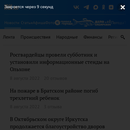
Закроется через
9
секунд
Новости
Статьи
Афиша
Фото
Погода
Ту
Лента
Происшествия
Народные
Финансы
Регионы
Росгвардейцы провели субботник и
установили информационные стенды на
Ольхоне
8 августа 2022
20 отзывов
На пожаре в Братском районе погиб
трехлетний ребенок
8 августа 2022
3 отзыва
В Октябрьском округе Иркутска
продолжается благоустройство дворов