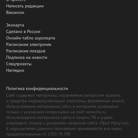
Написать редакции
Вакансии
Экокарта
Сделано в России
Онлайн-табло аэропорта
Расписание электричек
Расписание поездов
Подписка на новости
Спецпроекты
Наглядно
Политика конфиденциальности
Сайт содержит материалы, охраняемые авторским правом,
и средства индивидуализации (логотипы, фирменные знаки).
Использование материалов сайта в интернете разрешено
только с указанием гиперссылки на сайт www.irk.ru.
Использование материалов сайта в печати, ТВ и радио
разрешено только с указанием названия сайта «Твой Иркутск».
К нарушителям данного положения применяются все меры,
предусмотренные ст. 1301 ГК РФ.