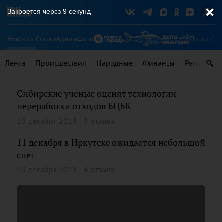
Закроется через
8
секунд
Новости
Статьи
Афиша
Фото
Погода
Ту
Лента
Происшествия
Народные
Финансы
Регионы
Сибирские ученые оценят технологии
переработки отходов БЦБК
10 декабря 2019
3 отзыва
11 декабря в Иркутске ожидается небольшой
снег
10 декабря 2019
4 отзыва