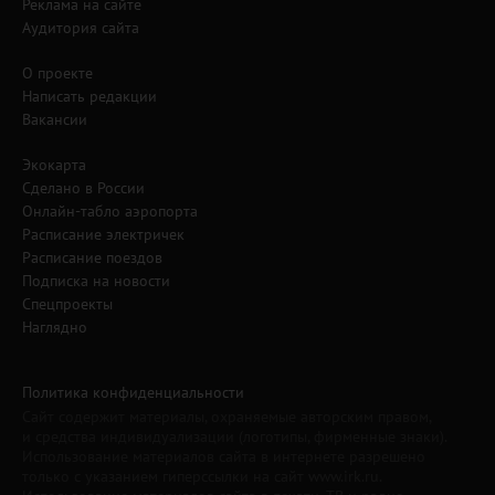
Реклама на сайте
Аудитория сайта
О проекте
Написать редакции
Вакансии
Экокарта
Сделано в России
Онлайн-табло аэропорта
Расписание электричек
Расписание поездов
Подписка на новости
Спецпроекты
Наглядно
Политика конфиденциальности
Сайт содержит материалы, охраняемые авторским правом,
и средства индивидуализации (логотипы, фирменные знаки).
Использование материалов сайта в интернете разрешено
только с указанием гиперссылки на сайт www.irk.ru.