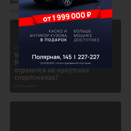
Восточной Сибири 14 декабря
10 декабря 2019
2 отзыва
СТАТЬЯ
WADA ввел санкции против
России. Как это решение
отразится на иркутских
спортсменах?
25 отзывов