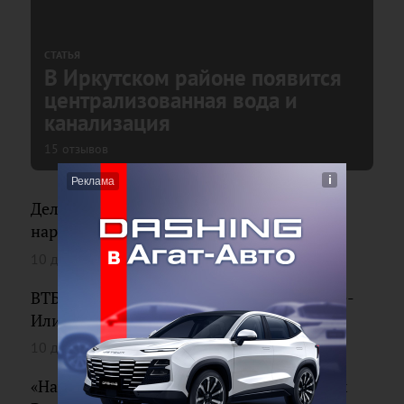
СТАТЬЯ
В Иркутском районе появится
централизованная вода и
канализация
15 отзывов
Деловой центр закрыли в Иркутске из-за
нарушений пожарной безопасности
10 декабря 2019
5 отзывов
ВТБ открыл новый офис в Железногорске-
Илимском
10 декабря 2019
«Научные weekend-Ы» расскажут о грибах