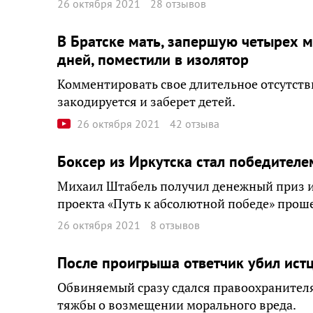
26 октября 2021
28 отзывов
В Братске мать, запершую четырех м
дней, поместили в изолятор
Комментировать свое длительное отсутств
закодируется и заберет детей.
26 октября 2021
42 отзыва
Боксер из Иркутска стал победителе
Михаил Штабель получил денежный приз и 
проекта «Путь к абсолютной победе» проше
26 октября 2021
8 отзывов
После проигрыша ответчик убил истц
Обвиняемый сразу сдался правоохранителя
тяжбы о возмещении морального вреда.