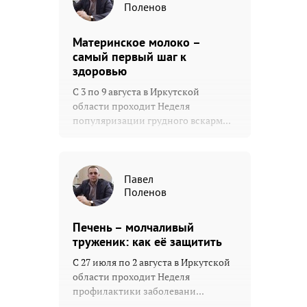
Поленов
Материнское молоко –
самый первый шаг к
здоровью
С 3 по 9 августа в Иркутской
области проходит Неделя
популяризации грудного вскарм...
Павел
Поленов
Печень – молчаливый
труженик: как её защитить
С 27 июля по 2 августа в Иркутской
области проходит Неделя
профилактики заболевани...