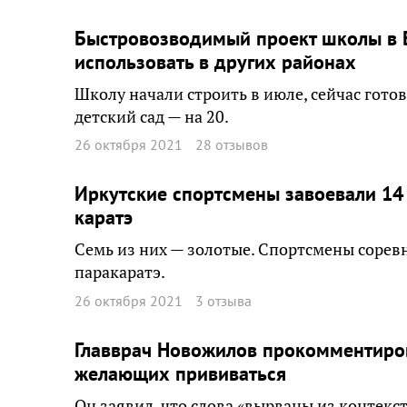
Быстровозводимый проект школы в 
использовать в других районах
Школу начали строить в июле, сейчас готов
детский сад — на 20.
26 октября 2021
28 отзывов
Иркутские спортсмены завоевали 14
каратэ
Семь из них — золотые. Спортсмены сорев
паракаратэ.
26 октября 2021
3 отзыва
Главврач Новожилов прокомментиров
желающих прививаться
Он заявил, что слова «вырваны из контекс