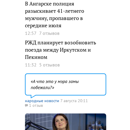
В Ангарске полиция
разыскивает 41-летнего
мужчину, пропавшего в
середине июля
12:57
7 отзывов
РЖД планирует возобновить
поезда между Иркутском и
Пекином
11:32
5 отзывов
А что это у мэра замы
побежали?
народные новости
7 августа 20:11
1 отзыв