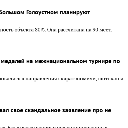
Большом Голоустном планируют
ность объекта 80%. Она рассчитана на 90 мест,
 медалей на межнациональном турнире по
новались в направлениях каратэномичи, шотокан и
ал свое скандальное заявление про не
та». Его высказывания о невакцинированных —