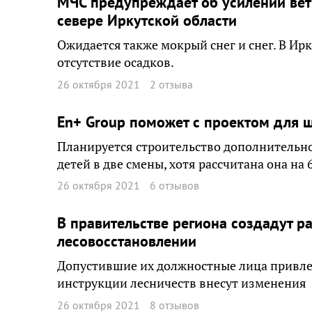
МЧС предупреждает об усилении ветр
севере Иркутской области
Ожидается также мокрый снег и снег. В И
отсутствие осадков.
26 октября 2021
2 отзыва
En+ Group поможет с проектом для 
Планируется строительство дополнительног
детей в две смены, хотя рассчитана она на 
26 октября 2021
6 отзывов
В правительстве региона создадут р
лесовосстановлении
Допустившие их должностные лица привле
инструкции лесничеств внесут изменения
26 октября 2021
8 отзывов