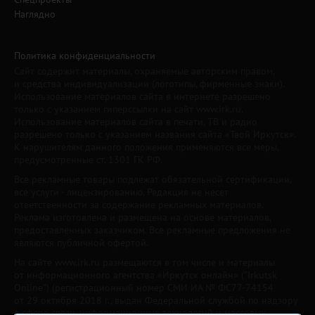
Наглядно
Политика конфиденциальности
Сайт содержит материалы, охраняемые авторским правом,
и средства индивидуализации (логотипы, фирменные знаки).
Использование материалов сайта в интернете разрешено
только с указанием гиперссылки на сайт www.irk.ru.
Использование материалов сайта в печати, ТВ и радио
разрешено только с указанием названия сайта «Твой Иркутск».
К нарушителям данного положения применяются все меры,
предусмотренные ст. 1301 ГК РФ.
Все рекламные товары подлежат обязательной сертификации,
все услуги - лицензированию. Редакция не несет
ответственности за содержание рекламных материалов.
Реклама изготовлена и размещена на основе материалов,
предоставленных заказчиком. Все рекламные предложения не
являются публичной офертой.
На сайте www.irk.ru размещаются в том числе и материалы
от информационного агентства «Иркутск онлайн» ("Irkutsk
Online") (регистрационный номер СМИ ИА № ФС77-74154
от 29 октября 2018 г., выдан Федеральной службой по надзору
в сфере связи, информационных технологий и массовых