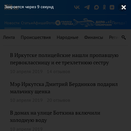
Закроется через
8
секунд
Новости
Статьи
Афиша
Фото
Погода
Ту
Лента
Происшествия
Народные
Финансы
Регионы
В Иркутске полицейские нашли пропавшую
первоклассницу и ее трехлетнюю сестру
10 апреля 2019
14 отзывов
Мэр Иркутска Дмитрий Бердников подарил
мальчику щенка
10 апреля 2019
20 отзывов
В домах на улице Боткина включили
холодную воду
10 апреля 2019