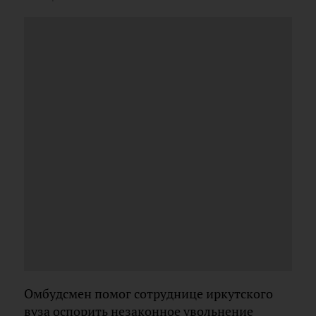
Омбудсмен помог сотруднице иркутского
вуза оспорить незаконное увольнение