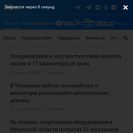
Закроется через
8
секунд
Новости
Статьи
Афиша
Фото
Погода
Ту
Лента
Происшествия
Народные
Финансы
Регионы
Потерявшуюся в лесу шестилетнюю девочку
нашли в 17 километрах от дома
13 июня 2019
9 отзывов
В Усольском ​районе полицейские и
волонтеры разыскивают шестилетнюю
девочку
13 июня 2019
5 отзывов
На покупку спортивного оборудования в
Иркутской области потратят 25 миллионов