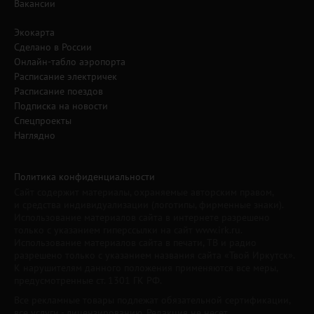
Вакансии
Экокарта
Сделано в России
Онлайн-табло аэропорта
Расписание электричек
Расписание поездов
Подписка на новости
Спецпроекты
Наглядно
Политика конфиденциальности
Сайт содержит материалы, охраняемые авторским правом,
и средства индивидуализации (логотипы, фирменные знаки).
Использование материалов сайта в интернете разрешено
только с указанием гиперссылки на сайт www.irk.ru.
Использование материалов сайта в печати, ТВ и радио
разрешено только с указанием названия сайта «Твой Иркутск».
К нарушителям данного положения применяются все меры,
предусмотренные ст. 1301 ГК РФ.
Все рекламные товары подлежат обязательной сертификации,
все услуги - лицензированию. Редакция не несет