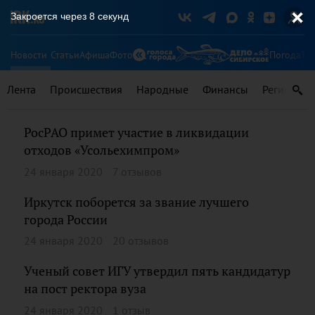
Закроется через
8
секунд
Новости
Статьи
Афиша
Фото
Погода
Ту
Лента
Происшествия
Народные
Финансы
Регионы
РосРАО примет участие в ликвидации
отходов «Усольехимпром»
24 января 2020
7 отзывов
Иркутск поборется за звание лучшего
города России
24 января 2020
20 отзывов
Ученый совет ИГУ утвердил пять кандидатур
на пост ректора вуза
24 января 2020
1 отзыв